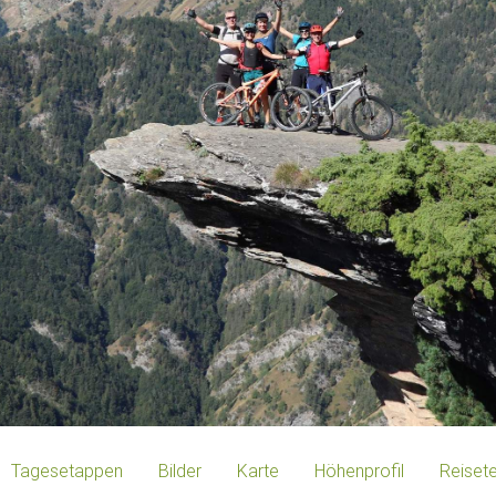
Tagesetappen
Bilder
Karte
Höhenprofil
Reiset