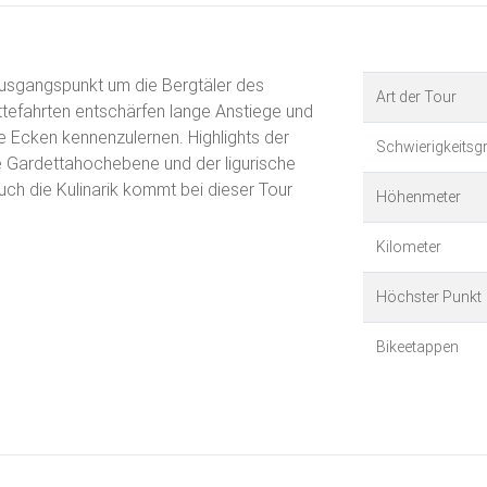
Ausgangspunkt um die Bergtäler des
Art der Tour
ttefahrten entschärfen lange Anstiege und
e Ecken kennenzulernen. Highlights der
Schwierigkeitsg
die Gardettahochebene und der ligurische
uch die Kulinarik kommt bei dieser Tour
Höhenmeter
Kilometer
Höchster Punkt
Bikeetappen