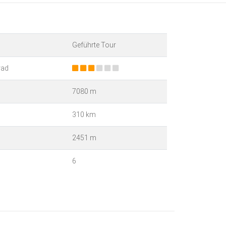
Geführte Tour
rad
7080 m
310 km
2451 m
6