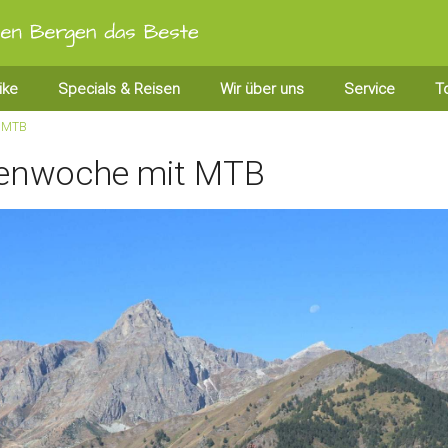
ike
Specials & Reisen
Wir über uns
Service
T
t MTB
urenwoche mit MTB