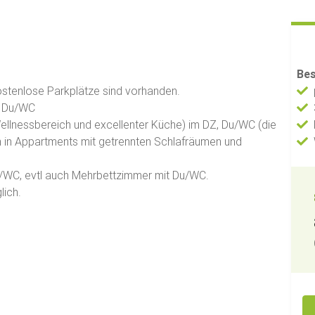
Bes
stenlose Parkplätze sind vorhanden.
, Du/WC
ellnessbereich und excellenter Küche) im DZ, Du/WC (die
h in Appartments mit getrennten Schlafräumen und
u/WC, evtl auch Mehrbettzimmer mit Du/WC.
lich.