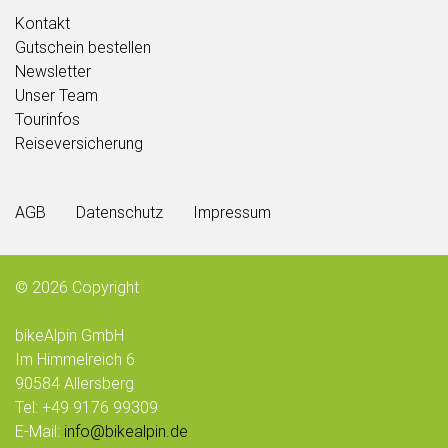
Kontakt
Gutschein bestellen
Newsletter
Unser Team
Tourinfos
Reiseversicherung
AGB
Datenschutz
Impressum
© 2026
Copyright
bikeAlpin GmbH
Im Himmelreich 6
90584 Allersberg
Tel: +49 9176 99309
E-Mail:
info@bikealpin.de