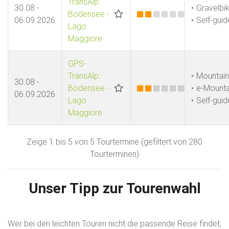
TransAlp:
30.08 -
Gravelbi
Bodensee -
06.09.2026
Self-gui
Lago
Maggiore
GPS-
TransAlp:
Mountain
30.08 -
Bodensee -
e-Mounta
06.09.2026
Lago
Self-gui
Maggiore
Zeige 1 bis 5 von 5 Tourtermine (gefiltert von 280
Tourterminen)
Unser Tipp zur Tourenwahl
Wer bei den leichten Touren nicht die passende Reise findet,