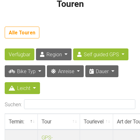
Touren
Alle Touren
Verfügbar
Region
Self guided GPS
Bike Typ
Anreise
Dauer
Leicht
Suchen:
Termin:
Tour
Tourlevel
Art der To
GPS-