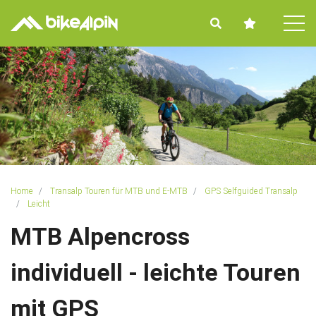
Tog
Home
Transalp Touren für MTB und E-MTB
GPS Selfguided Transalp
Leicht
MTB Alpencross
individuell - leichte Touren
mit GPS