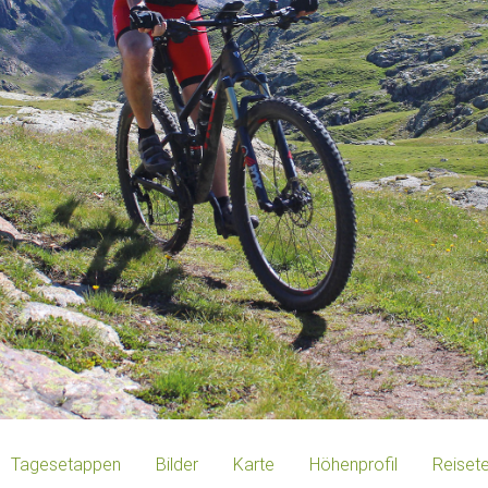
Tagesetappen
Bilder
Karte
Höhenprofil
Reiset