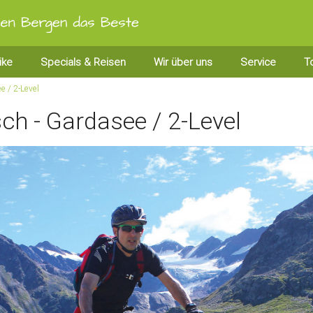
ike
Specials & Reisen
Wir über uns
Service
T
e / 2-Level
h - Gardasee / 2-Level