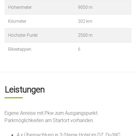
Höhenmeter
9050 m
Kilometer
302 km
Höchster Punkt
2500 m
Bikeetappen
6
Leistungen
Eigene Anreise mit Pkw zum Ausgangspunkt.
Parkmöglichkeiten am Startort vorhanden.
4 x Übernachtung in 3-Sterne Hotel im DZ, Du/WC