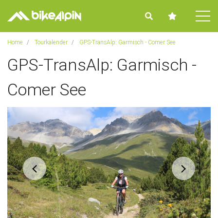
Tog
Home
Tourkalender
GPS-TransAlp: Garmisch - Comer See
GPS-TransAlp: Garmisch -
Comer See