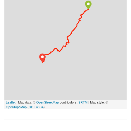
Leaflet
| Map data: ©
OpenStreetMap
contributors,
SRTM
| Map style: ©
OpenTopoMap
(
CC-BY-SA
)